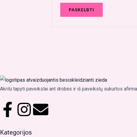
Akrilu tapyti paveikslai ant drobės ir iš paveikslų sukurtos afirm
F
I
E
a
n
n
Kategorijos