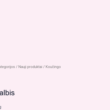
ategorijos
/
Nauji produktai
/ Koučingo
albis
g