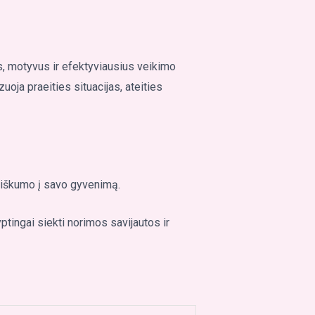
us, motyvus ir efektyviausius veikimo
oja praeities situacijas, ateities
u aiškumo į savo gyvenimą.
ingai siekti norimos savijautos ir