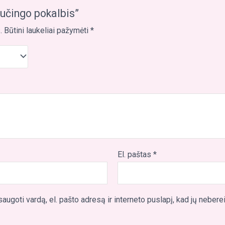
učingo pokalbis”
.
Būtini laukeliai pažymėti
*
El. paštas
*
augoti vardą, el. pašto adresą ir interneto puslapį, kad jų nebereikt