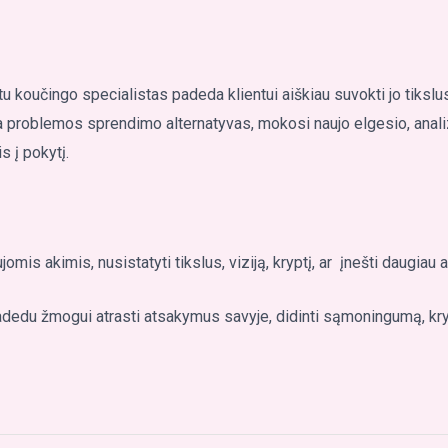
tu koučingo specialistas padeda klientui aiškiau suvokti jo tiksl
 problemos sprendimo alternatyvas, mokosi naujo elgesio, analizu
s į pokytį.
jomis akimis, nusistatyti tikslus, viziją, kryptį, ar įnešti daugia
du žmogui atrasti atsakymus savyje, didinti sąmoningumą, krypt