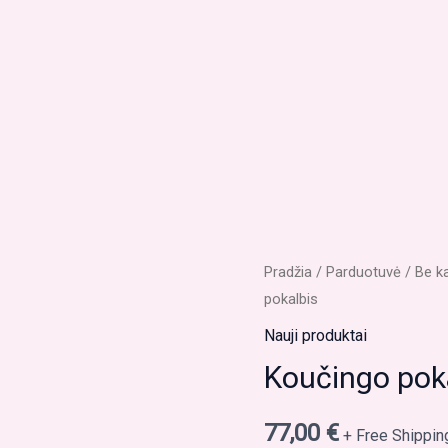
produkto
Pradžia
/
Parduotuvė
/
Be k
pokalbis
kiekis:
Koučingo
Nauji produktai
pokalbis
Koučingo pok
77,00
€
+ Free Shippin