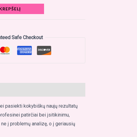
 KREPŠELĮ
nteed Safe Checkout
bei pasiekti kokybiškų naujų rezultatų
fesinei patirčiai bei įsitikinimu,
ne į problemų analizę, o į geriausių