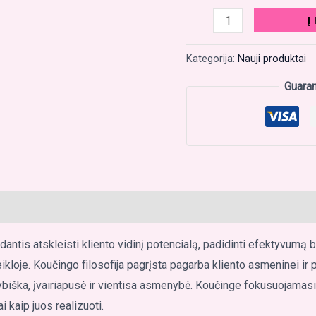
Į
Kategorija:
Nauji produktai
Guara
antis atskleisti kliento vidinį potencialą, padidinti efektyvumą 
oje. Koučingo filosofija pagrįsta pagarba kliento asmeninei ir pro
rybiška, įvairiapusė ir vientisa asmenybė. Koučinge fokusuojamasi 
 kaip juos realizuoti.