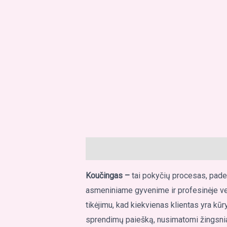
Aprašymas
Atsiliepimai (0)
Koučingas
–
tai pokyčių procesas, paded
asmeniniame gyvenime ir profesinėje veikl
tikėjimu, kad kiekvienas klientas yra kū
sprendimų paiešką, nusimatomi žingsniai