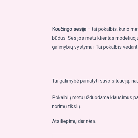
Koučingo sesija
– tai pokalbis, kurio me
būdus. Sesijos metu klientas modeliuoja
galimybių vystymui. Tai pokalbis vedanti
Tai galimybė pamatyti savo situaciją, nau
Pokalbių metu užduodama klausimus pade
norimų tikslų.
Atsiliepimų dar nėra.