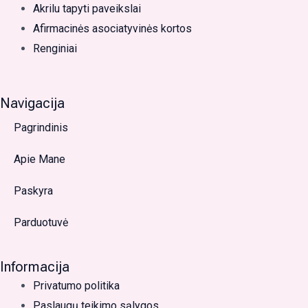
c
s
v
Akrilu tapyti paveikslai
e
t
e
Afirmacinės asociatyvinės kortos
Renginiai
b
a
l
o
g
o
Navigacija
Pagrindinis
o
r
p
Apie Mane
k
a
e
Paskyra
-
m
Parduotuvė
f
Informacija
Privatumo politika
Paslaugų teikimo sąlygos