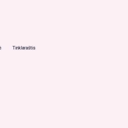
Koučingo
pokalbis
ė
Tinklaraštis