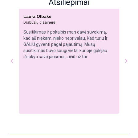
Atsiliepimai
Laura Olbakė
Jovita
Drabužių dizainerė
IT speci
Susitikimas ir pokalbis man davė suvokimą,
Koučin
kad aš niekam, nieko neprivalau. Kad turiu ir
vidinę 
GALIU gyventi pagal pajautimą. Mūsų
savo k
susitikimas buvo saugi vieta, kurioje galėjau
klausi
išsakyti savo jausmus, ačiū už tai.
paklaus
jauti ir
ateina 
nepasit
atsiran