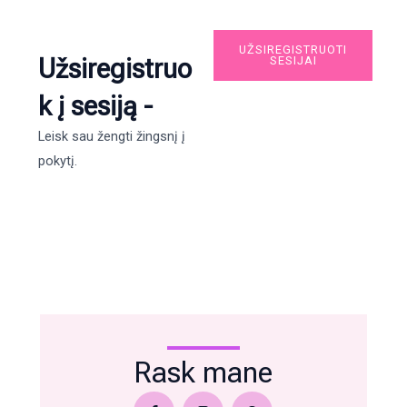
UŽSIREGISTRUOTI
Užsiregistruo
SESIJAI
k į sesiją -
Leisk sau žengti žingsnį į
pokytį.
Rask mane
F
I
W