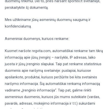
duomenų rinkimui. Dėl to, prieš naršant sportex.lt svetainėje,
perskaitykite šį dokumentą.
Mes užtikriname jūsų asmeninių duomenų saugumą ir
konfidencialumą.
Asmeniniai duomenys, kuriuos renkame:
Kuomet naršote regvita.com, automatiškai renkame tam tikrą
informaciją apie jūsų įrenginį – naršyklė, IP adresas, laiko
juosta ir jūsų įrenginio slapukai. Taip pat renkame statistinius
duomenis apie naršymą svetainėje: puslapiai, kuriuose
apsilankote, produktai, kuriuos peržiūrite bei kita svetainės
naršymo informacija. Šią automatiškai renkamą informaciją
vadiname „Įrenginio informacija“. Taip pat, galime rinkti
asmeninius duomenis, kuriuos jūs mums suteikiate (vardas,
pavardė, adresas, mokėjimo informacija ir t.t.) sukurdami