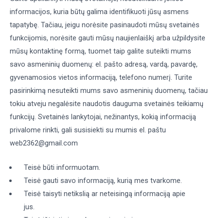
informacijos, kuria būtų galima identifikuoti jūsų asmens
tapatybę. Tačiau, jeigu norėsite pasinaudoti mūsų svetainės
funkcijomis, norėsite gauti mūsų naujienlaiškį arba užpildysite
mūsų kontaktinę formą, tuomet taip galite suteikti mums
savo asmeninių duomenų: el. pašto adresą, vardą, pavardę,
gyvenamosios vietos informaciją, telefono numerį. Turite
pasirinkimą nesuteikti mums savo asmeninių duomenų, tačiau
tokiu atveju negalėsite naudotis dauguma svetainės teikiamų
funkcijų. Svetainės lankytojai, nežinantys, kokią informaciją
privalome rinkti, gali susisiekti su mumis el. paštu
web2362@gmail.com
Teisė būti informuotam.
Teisė gauti savo informaciją, kurią mes tvarkome.
Teisė taisyti netikslią ar neteisingą informaciją apie
jus.