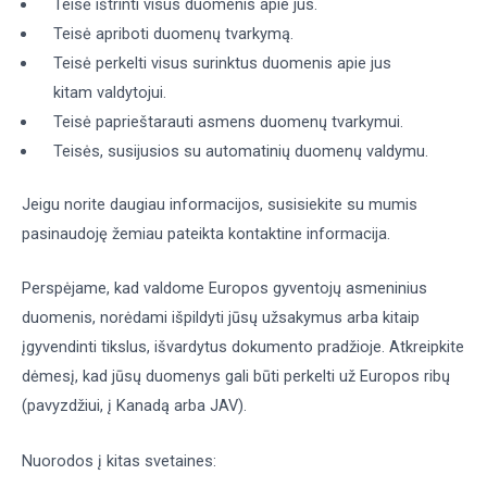
Teisė ištrinti visus duomenis apie jus.
Teisė apriboti duomenų tvarkymą.
Teisė perkelti visus surinktus duomenis apie jus
kitam valdytojui.
Teisė paprieštarauti asmens duomenų tvarkymui.
Teisės, susijusios su automatinių duomenų valdymu.
Jeigu norite daugiau informacijos, susisiekite su mumis
pasinaudoję žemiau pateikta kontaktine informacija.
Perspėjame, kad valdome Europos gyventojų asmeninius
duomenis, norėdami išpildyti jūsų užsakymus arba kitaip
įgyvendinti tikslus, išvardytus dokumento pradžioje. Atkreipkite
dėmesį, kad jūsų duomenys gali būti perkelti už Europos ribų
(pavyzdžiui, į Kanadą arba JAV).
Nuorodos į kitas svetaines: