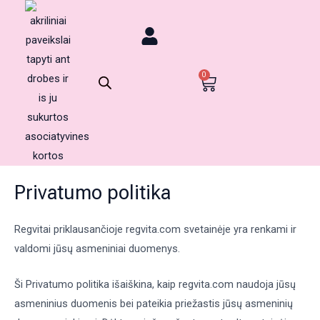
Pereiti
prie
KOUČINGO SESIJOS
turinio
CART
0
Privatumo politika
Regvitai priklausančioje regvita.com svetainėje yra renkami ir
valdomi jūsų asmeniniai duomenys.
Ši Privatumo politika išaiškina, kaip regvita.com naudoja jūsų
asmeninius duomenis bei pateikia priežastis jūsų asmeninių