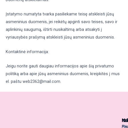
Įstatymo numatyta tvarka pasiliekame teisę atskleisti jūsų
asmeninius duomenis, jei reikėtų apginti savo teises, savo ir
aplinkinių saugumą, ištirti nusikaltimą arba atsakyti į
vyriausybės prašymą atskleisti jūsų asmeninius duomenis.
Kontaktinė informacija:
Jeigu norite gauti daugiau informacijos apie šią privatumo
politiką arba apie jūsų asmeninius duomenis, kreipkitės į mus
el. paštu web2362@mail.com.
Ka
Na
In
Akr
Pag
Pri