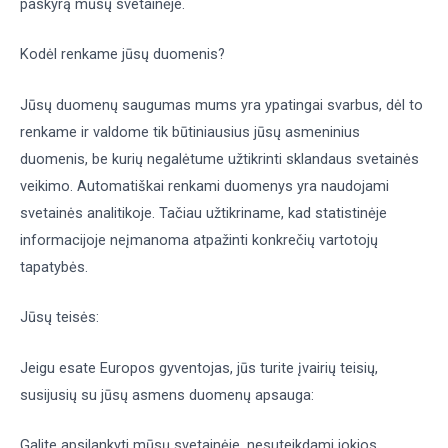
paskyrą mūsų svetainėje.
Kodėl renkame jūsų duomenis?
Jūsų duomenų saugumas mums yra ypatingai svarbus, dėl to
renkame ir valdome tik būtiniausius jūsų asmeninius
duomenis, be kurių negalėtume užtikrinti sklandaus svetainės
veikimo. Automatiškai renkami duomenys yra naudojami
svetainės analitikoje. Tačiau užtikriname, kad statistinėje
informacijoje neįmanoma atpažinti konkrečių vartotojų
tapatybės.
Jūsų teisės:
Jeigu esate Europos gyventojas, jūs turite įvairių teisių,
susijusių su jūsų asmens duomenų apsauga:
Galite apsilankyti mūsų svetainėje, nesuteikdami jokios