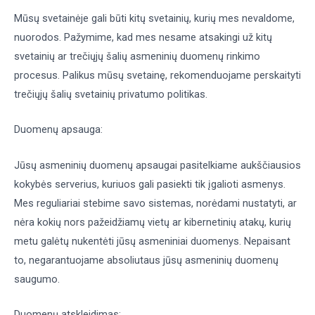
Mūsų svetainėje gali būti kitų svetainių, kurių mes nevaldome,
nuorodos. Pažymime, kad mes nesame atsakingi už kitų
svetainių ar trečiųjų šalių asmeninių duomenų rinkimo
procesus. Palikus mūsų svetainę, rekomenduojame perskaityti
trečiųjų šalių svetainių privatumo politikas.
Duomenų apsauga:
Jūsų asmeninių duomenų apsaugai pasitelkiame aukščiausios
kokybės serverius, kuriuos gali pasiekti tik įgalioti asmenys.
Mes reguliariai stebime savo sistemas, norėdami nustatyti, ar
nėra kokių nors pažeidžiamų vietų ar kibernetinių atakų, kurių
metu galėtų nukentėti jūsų asmeniniai duomenys. Nepaisant
to, negarantuojame absoliutaus jūsų asmeninių duomenų
saugumo.
Duomenų atskleidimas: