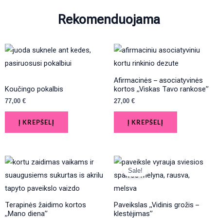
Rekomenduojama
Afirmacinės – asociatyvinės
Koučingo pokalbis
kortos „Viskas Tavo rankose”
77,00
€
27,00
€
Į KREPŠELĮ
Į KREPŠELĮ
Original
Current
price
price
Sale!
was:
is:
222,00 €.
202,00 €.
Terapinės žaidimo kortos
Paveikslas „Vidinis grožis –
„Mano diena”
klestėjimas”