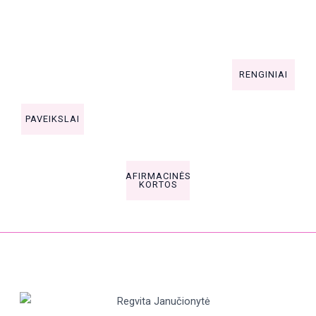
praktikos,
lai ant
yvinės
konferencijo
drobės
kortos
s.
Autentiški ir
Sukurtos iš
RENGINIAI
unikalūs
akrilu tapytų
paveikslų
PAVEIKSLAI
sukurtos
kortos
AFIRMACINĖS
KORTOS