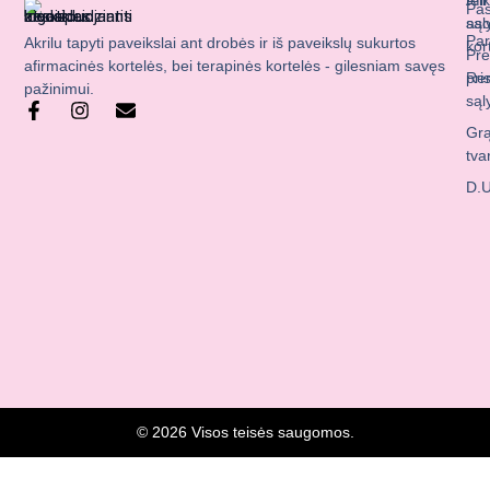
Afi
tei
Pas
aso
sąl
Par
Akrilu tapyti paveikslai ant drobės ir iš paveikslų sukurtos
kor
Pre
afirmacinės kortelės, bei terapinės kortelės - gilesniam savęs
Ren
pri
pažinimui.
sąl
F
I
E
a
n
n
Grą
c
s
v
tva
e
t
e
b
a
l
D.U
o
g
o
o
r
p
k
a
e
-
m
f
© 2026 Visos teisės saugomos.