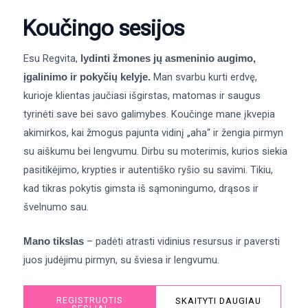
Koučingo sesijos
Esu Regvita,
lydinti žmones jų asmeninio augimo,
Man svarbu kurti erdvę,
įgalinimo ir pokyčių kelyje.
kurioje klientas jaučiasi išgirstas, matomas ir saugus
tyrinėti save bei savo galimybes. Koučinge mane įkvepia
akimirkos, kai žmogus pajunta vidinį „aha“ ir žengia pirmyn
su aiškumu bei lengvumu. Dirbu su moterimis, kurios siekia
pasitikėjimo, krypties ir autentiško ryšio su savimi. Tikiu,
kad tikras pokytis gimsta iš sąmoningumo, drąsos ir
švelnumo sau.
– padėti atrasti vidinius resursus ir paversti
Mano tikslas
juos judėjimu pirmyn, su šviesa ir lengvumu.
REGISTRUOTIS
SKAITYTI DAUGIAU