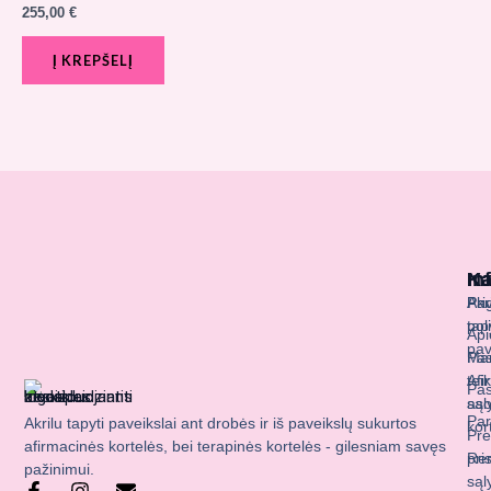
255,00
€
Į KREPŠELĮ
Ka
Na
In
Akr
Pag
Pri
tap
poli
Api
pav
Ma
Pas
Afi
tei
Pas
aso
sąl
Par
Akrilu tapyti paveikslai ant drobės ir iš paveikslų sukurtos
kor
Pre
afirmacinės kortelės, bei terapinės kortelės - gilesniam savęs
Ren
pri
pažinimui.
sąl
F
I
E