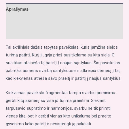
Aprašymas
Papildoma informacija
Atsiliepimai (0)
Tai akriliniais dažais tapytas paveikslas, kuris įamžina sielos
turimą patirtį. Kurį ji įgyja prieš susitikdama su kita siela. O
susitikus atsineša tą patirtį į naujus sąntykius. Šis paveikslas
pabrėžia asmens svarbą santykiuose ir atkreipia dėmesį į tai,
kad kiekvienas atneša savo praeitį ir patirtį į naujus santykius.
Kiekvienas paveikslo fragmentas tampa svarbiu priminimu:
gerbti kitą asmenį su visa jo turima praeitimi. Siekiant
tarpusavio supratimo ir harmonijos, svarbu ne tik priimti
vienas kitą, bet ir gerbti vienas kito unikalumą bei praeito
gyvenimo kelio patirtį ir nesistengti ją pakeisti.