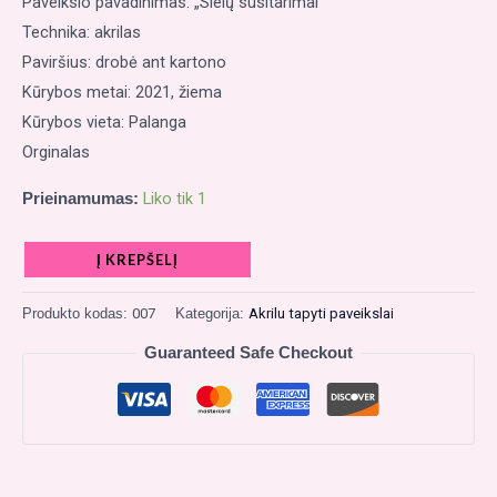
Paveikslo pavadinimas: „Sielų susitarimai”
Technika: akrilas
Paviršius: drobė ant kartono
Kūrybos metai: 2021, žiema
Kūrybos vieta: Palanga
Orginalas
Liko tik 1
Prieinamumas:
Į KREPŠELĮ
Produkto kodas:
007
Kategorija:
Akrilu tapyti paveikslai
Guaranteed Safe Checkout