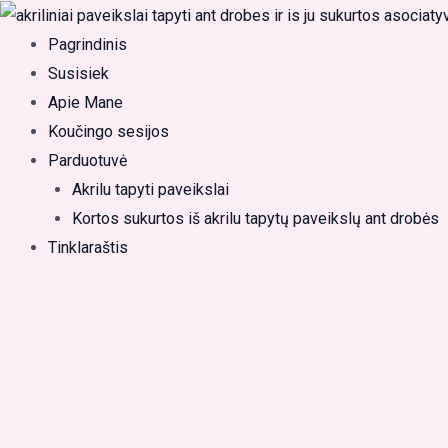
Pereiti
Products
prie
search
Pagrindinis
turinio
Susisiek
Apie Mane
Koučingo sesijos
Parduotuvė
Akrilu tapyti paveikslai
Kortos sukurtos iš akrilu tapytų paveikslų ant drobės
Tinklaraštis